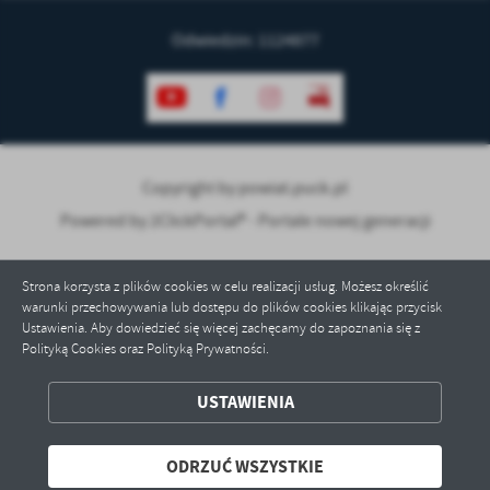
Odwiedzin: 1124877
Copyright by powiat.puck.pl
Powered by
2ClickPortal® - Portale nowej generacji
Strona korzysta z plików cookies w celu realizacji usług. Możesz określić
warunki przechowywania lub dostępu do plików cookies klikając przycisk
Ustawienia. Aby dowiedzieć się więcej zachęcamy do zapoznania się z
Polityką Cookies oraz Polityką Prywatności.
ZAPISZ WYBRANE
USTAWIENIA
ODRZUĆ WSZYSTKIE
ODRZUĆ WSZYSTKIE
ZEZWÓL NA WSZYSTKIE