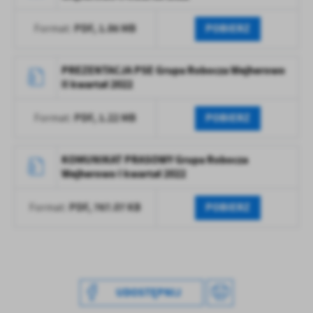
PDF,
1.86 MB
POBIERZ
Format:
PREZENTACJA PSE Grupa Robocza Wejherowo
II kwartał 2022
PDF,
1.22 MB
POBIERZ
Format:
KOMUNIKAT PRASOWY Grupa Robocza
Wejherowo I kwartał 2022
PDF,
767.07 KB
POBIERZ
Format:
UDOSTĘPNIJ