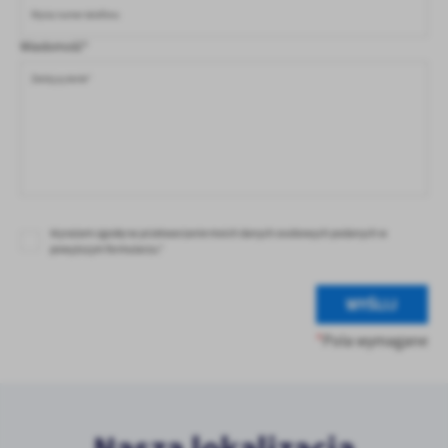
treści w postaci wiadomości, ofert, komunikatów mediów
społecznościowych.
Wiadomość*
Wyrażam zgodę na przetwarzanie moich danych osobowych podanych w
powyższym formularzu.*
WYŚLIJ
*
Pola wymagane