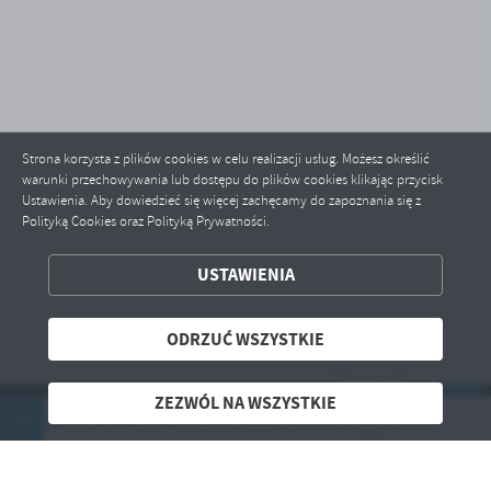
Strona korzysta z plików cookies w celu realizacji usług. Możesz określić
warunki przechowywania lub dostępu do plików cookies klikając przycisk
Ustawienia. Aby dowiedzieć się więcej zachęcamy do zapoznania się z
Polityką Cookies oraz Polityką Prywatności.
ZAPISZ WYBRANE
USTAWIENIA
ODRZUĆ WSZYSTKIE
ODRZUĆ WSZYSTKIE
ZEZWÓL NA WSZYSTKIE
ZEZWÓL NA WSZYSTKIE
krutacja do powiatowych szkół 2026/27
NEWSLETTER