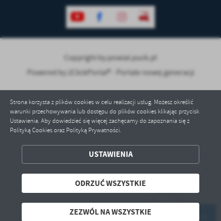
Copyright by powiat.puck.pl
Powered by
2ClickPortal® - Portale nowej generacji
Strona korzysta z plików cookies w celu realizacji usług. Możesz określić
warunki przechowywania lub dostępu do plików cookies klikając przycisk
Ustawienia. Aby dowiedzieć się więcej zachęcamy do zapoznania się z
Polityką Cookies oraz Polityką Prywatności.
ZAPISZ WYBRANE
USTAWIENIA
ODRZUĆ WSZYSTKIE
ZEZWÓL NA WSZYSTKIE
ODRZUĆ WSZYSTKIE
ZEZWÓL NA WSZYSTKIE