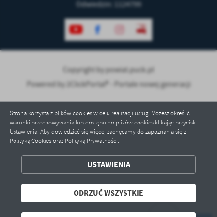
Odwiedzin: 1124799
Copyright by powiat.puck.pl
Powered by
2ClickPortal® - Portale nowej generacji
Strona korzysta z plików cookies w celu realizacji usług. Możesz określić
warunki przechowywania lub dostępu do plików cookies klikając przycisk
Ustawienia. Aby dowiedzieć się więcej zachęcamy do zapoznania się z
Polityką Cookies oraz Polityką Prywatności.
ZAPISZ WYBRANE
USTAWIENIA
ODRZUĆ WSZYSTKIE
ZEZWÓL NA WSZYSTKIE
ODRZUĆ WSZYSTKIE