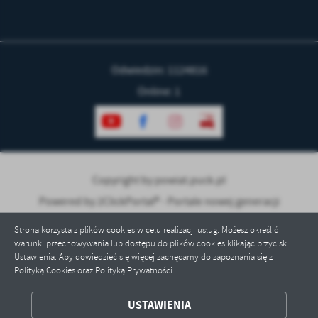
Odwiedzin: 1124816
Online: 1
Copyright by powiat.puck.pl
Powered by
2ClickPortal® - Portale nowej generacji
Strona korzysta z plików cookies w celu realizacji usług. Możesz określić
warunki przechowywania lub dostępu do plików cookies klikając przycisk
Ustawienia. Aby dowiedzieć się więcej zachęcamy do zapoznania się z
Polityką Cookies oraz Polityką Prywatności.
ZAPISZ WYBRANE
USTAWIENIA