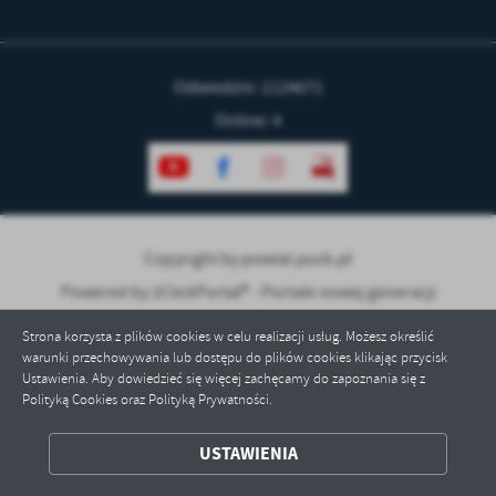
Odwiedzin: 1124671
Online: 4
Copyright by powiat.puck.pl
Powered by
2ClickPortal® - Portale nowej generacji
Strona korzysta z plików cookies w celu realizacji usług. Możesz określić
warunki przechowywania lub dostępu do plików cookies klikając przycisk
Ustawienia. Aby dowiedzieć się więcej zachęcamy do zapoznania się z
Polityką Cookies oraz Polityką Prywatności.
ZAPISZ WYBRANE
USTAWIENIA
ODRZUĆ WSZYSTKIE