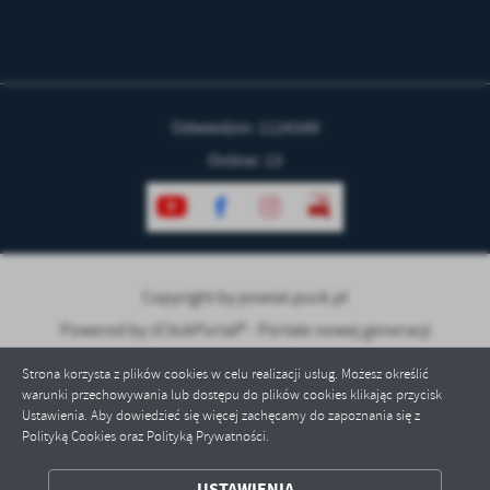
Odwiedzin: 1124349
Online: 13
Copyright by powiat.puck.pl
Powered by
2ClickPortal® - Portale nowej generacji
Strona korzysta z plików cookies w celu realizacji usług. Możesz określić
warunki przechowywania lub dostępu do plików cookies klikając przycisk
Ustawienia. Aby dowiedzieć się więcej zachęcamy do zapoznania się z
ZAPISZ WYBRANE
Polityką Cookies oraz Polityką Prywatności.
ODRZUĆ WSZYSTKIE
USTAWIENIA