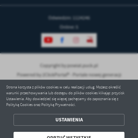
Odwiedzin: 1124246
Online: 5
Copyright by powiat.puck.pl
Powered by
2ClickPortal® - Portale nowej generacji
Strona korzysta z plików cookies w celu realizacji usług. Możesz określić
warunki przechowywania lub dostępu do plików cookies klikając przycisk
Ustawienia. Aby dowiedzieć się więcej zachęcamy do zapoznania się z
Polityką Cookies oraz Polityką Prywatności.
ZAPISZ WYBRANE
USTAWIENIA
ODRZUĆ WSZYSTKIE
ODRZUĆ WSZYSTKIE