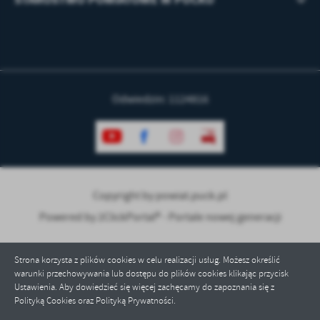
Odwiedzin: 1124816
Copyright by powiat.puck.pl
Powered by
2ClickPortal® - Portale nowej generacji
Strona korzysta z plików cookies w celu realizacji usług. Możesz określić
warunki przechowywania lub dostępu do plików cookies klikając przycisk
Ustawienia. Aby dowiedzieć się więcej zachęcamy do zapoznania się z
Polityką Cookies oraz Polityką Prywatności.
ZAPISZ WYBRANE