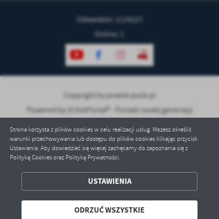
Odwiedzin: 1124227
Online: 1
Copyright by powiat.puck.pl
Powered by
2ClickPortal® - Portale nowej generacji
Strona korzysta z plików cookies w celu realizacji usług. Możesz określić
warunki przechowywania lub dostępu do plików cookies klikając przycisk
Ustawienia. Aby dowiedzieć się więcej zachęcamy do zapoznania się z
Polityką Cookies oraz Polityką Prywatności.
ZAPISZ WYBRANE
USTAWIENIA
ODRZUĆ WSZYSTKIE
ODRZUĆ WSZYSTKIE
ZEZWÓL NA WSZYSTKIE