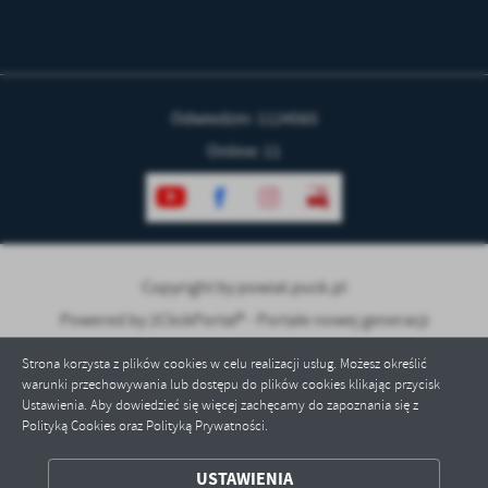
Odwiedzin: 1124565
Online: 11
Copyright by powiat.puck.pl
Powered by
2ClickPortal® - Portale nowej generacji
Strona korzysta z plików cookies w celu realizacji usług. Możesz określić
warunki przechowywania lub dostępu do plików cookies klikając przycisk
Ustawienia. Aby dowiedzieć się więcej zachęcamy do zapoznania się z
Polityką Cookies oraz Polityką Prywatności.
ZAPISZ WYBRANE
USTAWIENIA