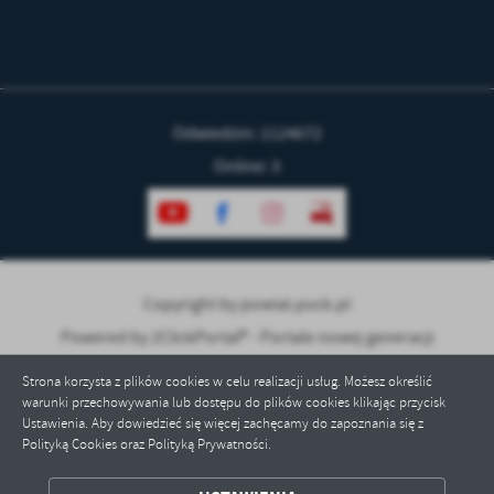
Odwiedzin: 1124672
Online: 3
Copyright by powiat.puck.pl
Powered by
2ClickPortal® - Portale nowej generacji
Strona korzysta z plików cookies w celu realizacji usług. Możesz określić
warunki przechowywania lub dostępu do plików cookies klikając przycisk
Ustawienia. Aby dowiedzieć się więcej zachęcamy do zapoznania się z
ZAPISZ WYBRANE
Polityką Cookies oraz Polityką Prywatności.