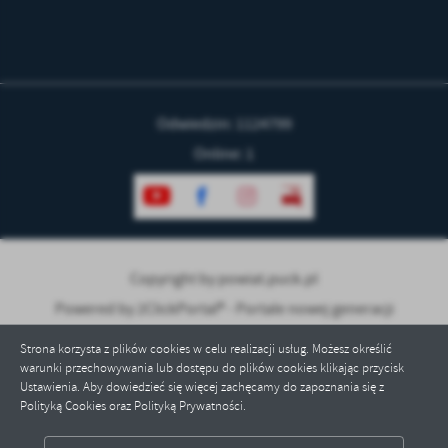
Odwiedzin: 1124799
Online: 1
Copyright by powiat.puck.pl
Powered by
2ClickPortal® - Portale nowej generacji
Strona korzysta z plików cookies w celu realizacji usług. Możesz określić
warunki przechowywania lub dostępu do plików cookies klikając przycisk
Ustawienia. Aby dowiedzieć się więcej zachęcamy do zapoznania się z
Polityką Cookies oraz Polityką Prywatności.
ZAPISZ WYBRANE