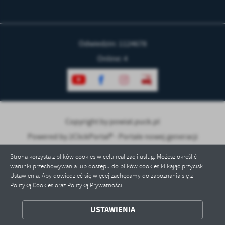
Odwiedzin: 1124678
Online: 4
Copyright by powiat.puck.pl
Powered by
2ClickPortal® - Portale nowej generacji
Strona korzysta z plików cookies w celu realizacji usług. Możesz określić
warunki przechowywania lub dostępu do plików cookies klikając przycisk
Ustawienia. Aby dowiedzieć się więcej zachęcamy do zapoznania się z
Polityką Cookies oraz Polityką Prywatności.
ZAPISZ WYBRANE
USTAWIENIA
ODRZUĆ WSZYSTKIE