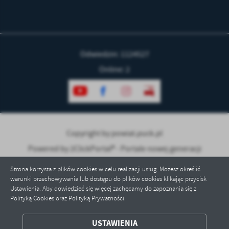
Odwiedzin: 1124527
Online: 2
Copyright by powiat.puck.pl
Powered by
2ClickPortal® - Portale nowej generacji
Strona korzysta z plików cookies w celu realizacji usług. Możesz określić
warunki przechowywania lub dostępu do plików cookies klikając przycisk
Ustawienia. Aby dowiedzieć się więcej zachęcamy do zapoznania się z
Polityką Cookies oraz Polityką Prywatności.
ZAPISZ WYBRANE
USTAWIENIA