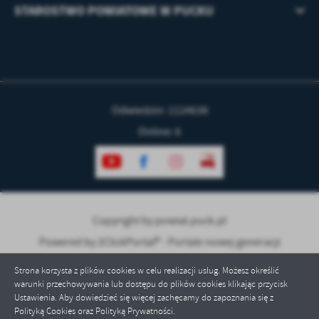
STAROSTWO POWIATOWE W PUCKU
Odwiedzin: 1124638
Online: 6
Copyright by powiat.puck.pl
Powered by
2ClickPortal® - Portale nowej generacji
Strona korzysta z plików cookies w celu realizacji usług. Możesz określić
warunki przechowywania lub dostępu do plików cookies klikając przycisk
Ustawienia. Aby dowiedzieć się więcej zachęcamy do zapoznania się z
Polityką Cookies oraz Polityką Prywatności.