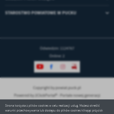
STAROSTWO POWIATOWE W PUCKU
Odwiedzin: 1124767
Online: 2
Copyright by powiat.puck.pl
Powered by
2ClickPortal® - Portale nowej generacji
Strona korzysta z plików cookies w celu realizacji usług. Możesz określić
warunki przechowywania lub dostępu do plików cookies klikając przycisk