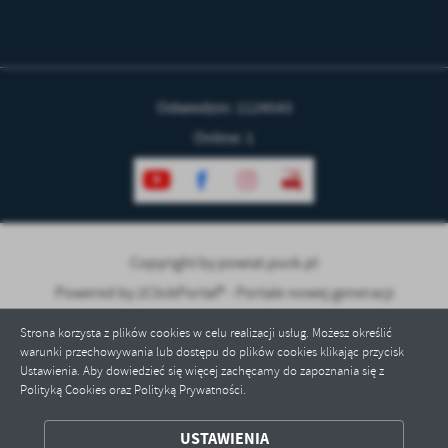
Odwiedzin: 1124543
Online: 1
Copyright by powiat.puck.pl
Powered by
2ClickPortal® - Portale nowej generacji
Strona korzysta z plików cookies w celu realizacji usług. Możesz określić
warunki przechowywania lub dostępu do plików cookies klikając przycisk
Ustawienia. Aby dowiedzieć się więcej zachęcamy do zapoznania się z
Polityką Cookies oraz Polityką Prywatności.
ZAPISZ WYBRANE
USTAWIENIA