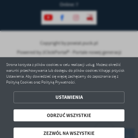
Online: 7
Copyright by powiat.puck.pl
Powered by
2ClickPortal® - Portale nowej generacji
Strona korzysta z plików cookies w celu realizacji usług. Możesz określić
warunki przechowywania lub dostępu do plików cookies klikając przycisk
Ustawienia. Aby dowiedzieć się więcej zachęcamy do zapoznania się z
Polityką Cookies oraz Polityką Prywatności.
ZAPISZ WYBRANE
USTAWIENIA
ODRZUĆ WSZYSTKIE
ODRZUĆ WSZYSTKIE
ZEZWÓL NA WSZYSTKIE
ZEZWÓL NA WSZYSTKIE