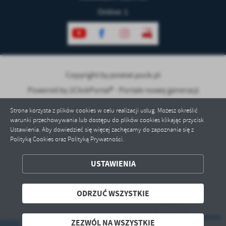
Online: 1
Copyright by powiat.puck.pl
Powered by
2ClickPortal® - Portale nowej generacji
Strona korzysta z plików cookies w celu realizacji usług. Możesz określić
warunki przechowywania lub dostępu do plików cookies klikając przycisk
Ustawienia. Aby dowiedzieć się więcej zachęcamy do zapoznania się z
Polityką Cookies oraz Polityką Prywatności.
ZAPISZ WYBRANE
USTAWIENIA
ODRZUĆ WSZYSTKIE
ODRZUĆ WSZYSTKIE
ZEZWÓL NA WSZYSTKIE
ZEZWÓL NA WSZYSTKIE