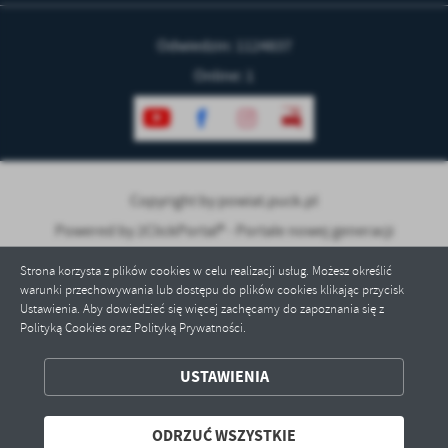
Odwiedzin: 1124837
Online: 1
Copyright by powiat.puck.pl
Powered by
2ClickPortal® - Portale nowej generacji
Strona korzysta z plików cookies w celu realizacji usług. Możesz określić
warunki przechowywania lub dostępu do plików cookies klikając przycisk
ZAPISZ WYBRANE
Ustawienia. Aby dowiedzieć się więcej zachęcamy do zapoznania się z
Polityką Cookies oraz Polityką Prywatności.
ODRZUĆ WSZYSTKIE
USTAWIENIA
ZEZWÓL NA WSZYSTKIE
ODRZUĆ WSZYSTKIE