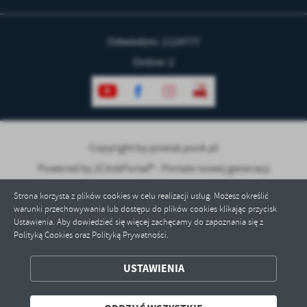
Odwiedzin: 1124777
Online: 2
Copyright by powiat.puck.pl
Powered by
2ClickPortal® - Portale nowej generacji
Strona korzysta z plików cookies w celu realizacji usług. Możesz określić
warunki przechowywania lub dostępu do plików cookies klikając przycisk
Ustawienia. Aby dowiedzieć się więcej zachęcamy do zapoznania się z
Polityką Cookies oraz Polityką Prywatności.
ZAPISZ WYBRANE
USTAWIENIA
ODRZUĆ WSZYSTKIE