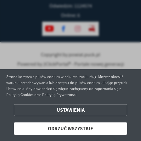
Odwiedzin: 1124574
Online: 6
Copyright by powiat.puck.pl
Powered by
2ClickPortal® - Portale nowej generacji
Strona korzysta z plików cookies w celu realizacji usług. Możesz określić
warunki przechowywania lub dostępu do plików cookies klikając przycisk
Ustawienia. Aby dowiedzieć się więcej zachęcamy do zapoznania się z
Polityką Cookies oraz Polityką Prywatności.
ZAPISZ WYBRANE
USTAWIENIA
ODRZUĆ WSZYSTKIE
ODRZUĆ WSZYSTKIE
ZEZWÓL NA WSZYSTKIE