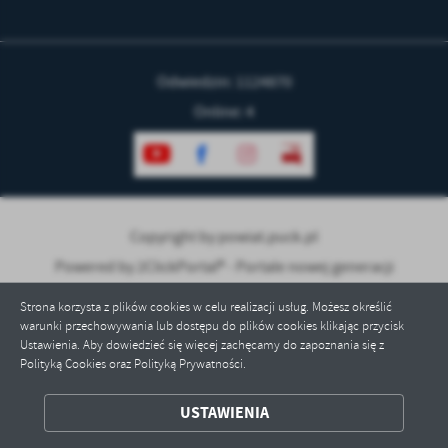
Odwiedzin: 1124870
Online: 4
Copyright by powiat.puck.pl
Powered by
2ClickPortal® - Portale nowej generacji
Strona korzysta z plików cookies w celu realizacji usług. Możesz określić
warunki przechowywania lub dostępu do plików cookies klikając przycisk
Ustawienia. Aby dowiedzieć się więcej zachęcamy do zapoznania się z
Polityką Cookies oraz Polityką Prywatności.
ZAPISZ WYBRANE
USTAWIENIA
ODRZUĆ WSZYSTKIE