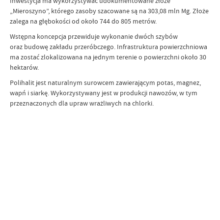
Inwestycja ma wykorzystywać udokumentowane złoże
„Mieroszyno”, którego zasoby szacowane są na 303,08 mln Mg. Złoże
zalega na głębokości od około 744 do 805 metrów.
Wstępna koncepcja przewiduje wykonanie dwóch szybów
oraz budowę zakładu przeróbczego. Infrastruktura powierzchniowa
ma zostać zlokalizowana na jednym terenie o powierzchni około 30
hektarów.
Polihalit jest naturalnym surowcem zawierającym potas, magnez,
wapń i siarkę. Wykorzystywany jest w produkcji nawozów, w tym
przeznaczonych dla upraw wrażliwych na chlorki.