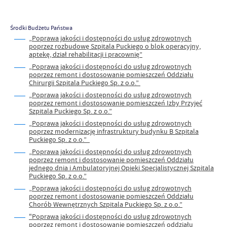
Środki Budżetu Państwa
„Poprawa jakości i dostępności do usług zdrowotnych
poprzez rozbudowę Szpitala Puckiego o blok operacyjny,
aptekę, dział rehabilitacji i pracownię”
„Poprawa jakości i dostępności do usług zdrowotnych
poprzez remont i dostosowanie pomieszczeń Oddziału
Chirurgii Szpitala Puckiego Sp. z o.o.”
„Poprawa jakości i dostępności do usług zdrowotnych
poprzez remont i dostosowanie pomieszczeń Izby Przyjęć
Szpitala Puckiego Sp. z o.o.”
„Poprawa jakości i dostępności do usług zdrowotnych
poprzez modernizację infrastruktury budynku B Szpitala
Puckiego Sp. z o.o.”
„Poprawa jakości i dostępności do usług zdrowotnych
poprzez remont i dostosowanie pomieszczeń Oddziału
jednego dnia i Ambulatoryjnej Opieki Specjalistycznej Szpitala
Puckiego Sp. z o.o.”
„Poprawa jakości i dostępności do usług zdrowotnych
poprzez remont i dostosowanie pomieszczeń Oddziału
Chorób Wewnętrznych Szpitala Puckiego Sp. z o.o.”
"Poprawa jakości i dostępności do usług zdrowotnych
poprzez remont i dostosowanie pomieszczeń oddziału