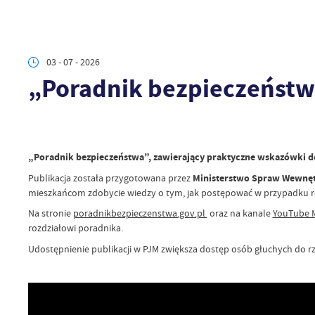
03 - 07 - 2026
„Poradnik bezpieczeńst
„Poradnik bezpieczeństwa”, zawierający praktyczne wskazówki do
Publikacja została przygotowana przez
Ministerstwo Spraw Wewnętr
mieszkańcom zdobycie wiedzy o tym, jak postępować w przypadku róż
Na stronie
poradnikbezpieczenstwa.gov.pl
oraz na kanale
YouTube M
rozdziałowi poradnika.
Udostępnienie publikacji w PJM zwiększa dostęp osób głuchych do rz