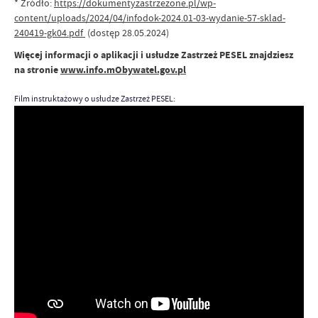
* Źródło:
https://dokumentyzastrzezone.pl/wp-
content/uploads/2024/04/infodok-2024.01-03-wydanie-57-sklad-
240419-gk04.pdf
(dostęp 28.05.2024)
Więcej informacji o aplikacji i usłudze Zastrzeż PESEL znajdziesz
na stronie
www.info.mObywatel.gov.pl
Film instruktażowy o usłudze Zastrzeż PESEL: