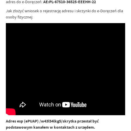
adres do e-Doręczeń:
AE:PL-67510-36525-EEEHH-22
Jak złożyć wniosek o rejestrację adresu i skrzynki do e-Doręczeń dla
osoby fizycznej:
Adres esp (ePUAP) /w43l54lkg5/skrytka przestał być
podstawowym kanałem w kontaktach z urzędem.