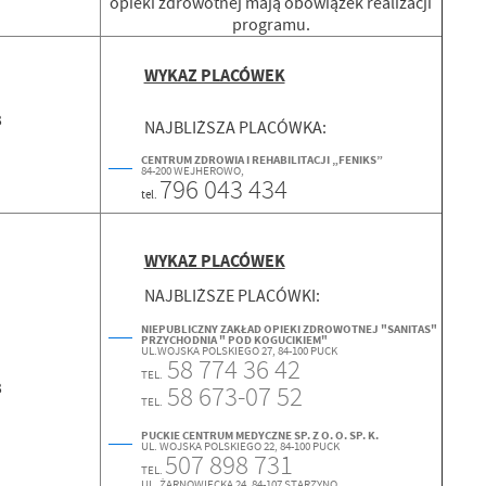
opieki zdrowotnej mają obowiązek realizacji
programu.
WYKAZ PLACÓWEK
3
NAJBLIŻSZA PLACÓWKA:
CENTRUM ZDROWIA I REHABILITACJI „FENIKS”
84-200 WEJHEROWO,
796 043 434
tel.
WYKAZ PLACÓWEK
NAJBLIŻSZE PLACÓWKI:
NIEPUBLICZNY ZAKŁAD OPIEKI ZDROWOTNEJ "SANITAS"
PRZYCHODNIA " POD KOGUCIKIEM"
UL.WOJSKA POLSKIEGO 27, 84-100 PUCK
58 774 36 42
TEL.
3
58 673-07 52
TEL.
PUCKIE CENTRUM MEDYCZNE SP. Z O. O. SP. K.
UL. WOJSKA POLSKIEGO 22, 84-100 PUCK
507 898 731
TEL.
UL. ŻARNOWIECKA 24.
84-107 STARZYNO