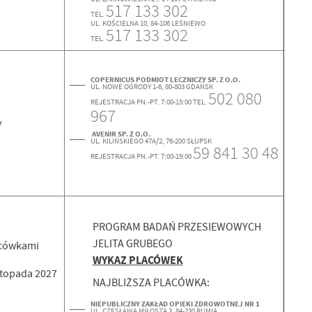
517 133 302
TEL.
UL. KOŚCIELNA 10,
84-106 LEŚNIEWO
517 133 302
TEL.
COPERNICUS PODMIOT LECZNICZY SP. Z O.O.
UL. NOWE OGRODY 1-6, 80-803 GDAŃSK
502 080
REJESTRACJA PN.-PT. 7:00-15:00 TEL.
967
y
AVENIR SP. Z O.O.
UL. KILIŃSKIEGO 47A/2, 76-200 SŁUPSK
59 841 30 48
REJESTRACJA PN.-PT. 7:00-19:00
PROGRAM BADAŃ PRZESIEWOWYCH
JELITA GRUBEGO
acówkami
WYKAZ PLACÓWEK
stopada 2027
NAJBLIŻSZA PLACÓWKA:
NIEPUBLICZNY ZAKŁAD OPIEKI ZDROWOTNEJ NR 1
UL. CZESŁAWA MIŁOSZA 3, 84-230 RUMIA,