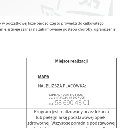
 w początkowej fazie bardzo często prowadzi do całkowitego
zenie, istnieje szansa na zahamowanie postępu choroby, ograniczenie
Miejsce realizacji
MAPA
NAJBLIŻSZA PLACÓWKA:
SZPITAL PUCKI SP. Z O.O.
UL. 1 MAJA 13A, 84-100 PUCK
58 690 43 01
TEL.
Program jest realizowany przez lekarza
lub pielęgniarkę podstawowej opieki
zdrowotnej. Wszystkie poradnie podstawowej