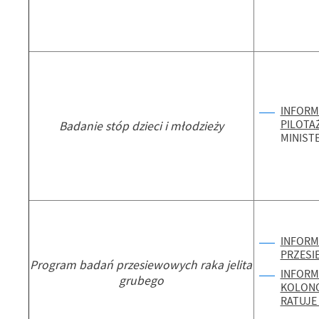
INFORM
PILOT
Badanie stóp dzieci i młodzieży
MINIST
INFORM
PRZESI
Program badań przesiewowych raka jelita
INFORM
grubego
KOLONO
RATUJE 