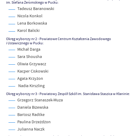
im. Stefana Żeromskiego w Pucku:
Tadeusz Baranowski
Nicola Konkol
Lena Borkowska
Karol Balicki
Okręg wyborczy nr 2 - Powiatowe Centrum Kształcenia Zawodowego
i Ustawicznego w Pucku:
Michał Darga
Sara Shousha
Oliwia Grzywacz
Kacper Ciskowski
Agata Krzyżon
Nadia Kirszling
Okręg wyborczy nr 3 - Powiatowy Zespół Szkół im. Stanisława Staszica w Kłaninie:
Grzegorz Stanaszek-Muza
Daniela Bizewska
Bartosz Radtke
Paulina Drzeżdżon
Julianna Naczk