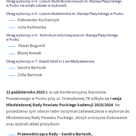
Okręg wyborczy nr 4 - Liceum Służb Mundurowych im. Macieja Płażyńskiego
w Pucku nie wzięło udziału w wyborach.
Okręg wyborczy nr 5 - Liceum Akademickie im. Macieja Płażyńskiego w Pucku:
Aleksander Kucharczyk
Julia Kotłowska
Okręg wyborczy nr 6 - Technikum Informatyczne im. Macieja Płażyńskiego
w Pucku:
Paweł Bogumił
Błażej Nowak
Okręg wyborczy nr 7- Zespół Szkół nr 1 we Władysławowie:
Sandra Bartosik
Zofia Bartosik
12 października 2023 r.
w sali konferencyjnej Starostwa
Powiatowego w Pucku przy ul. Orzeszkowej 7B odbyła się
I sesja
Młodzieżowej Rady Powiatu Puckiego kadencji 2023/2024
. Na
posiedzeniu tym obecni radni otrzymali zaświadczenia o wyborze do
Młodzieżowej Rady Powiatu Puckiego, złożyli uroczyste ślubowanie
oraz wybrali skład prezydium:
Przewodnicząca Rady - Sandra Bartosik,