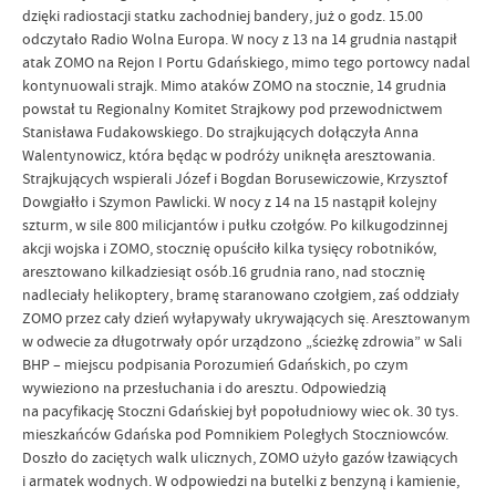
dzięki radiostacji statku zachodniej bandery, już o godz. 15.00
odczytało Radio Wolna Europa. W nocy z 13 na 14 grudnia nastąpił
atak ZOMO na Rejon I Portu Gdańskiego, mimo tego portowcy nadal
kontynuowali strajk. Mimo ataków ZOMO na stocznie, 14 grudnia
powstał tu Regionalny Komitet Strajkowy pod przewodnictwem
Stanisława Fudakowskiego. Do strajkujących dołączyła Anna
Walentynowicz, która będąc w podróży uniknęła aresztowania.
Strajkujących wspierali Józef i Bogdan Borusewiczowie, Krzysztof
Dowgiałło i Szymon Pawlicki. W nocy z 14 na 15 nastąpił kolejny
szturm, w sile 800 milicjantów i pułku czołgów. Po kilkugodzinnej
akcji wojska i ZOMO, stocznię opuściło kilka tysięcy robotników,
aresztowano kilkadziesiąt osób.16 grudnia rano, nad stocznię
nadleciały helikoptery, bramę staranowano czołgiem, zaś oddziały
ZOMO przez cały dzień wyłapywały ukrywających się. Aresztowanym
w odwecie za długotrwały opór urządzono „ścieżkę zdrowia” w Sali
BHP – miejscu podpisania Porozumień Gdańskich, po czym
wywieziono na przesłuchania i do aresztu. Odpowiedzią
na pacyfikację Stoczni Gdańskiej był popołudniowy wiec ok. 30 tys.
mieszkańców Gdańska pod Pomnikiem Poległych Stoczniowców.
Doszło do zaciętych walk ulicznych, ZOMO użyło gazów łzawiących
i armatek wodnych. W odpowiedzi na butelki z benzyną i kamienie,