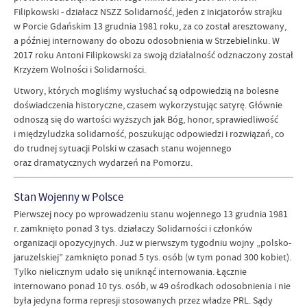
Filipkowski - działacz NSZZ Solidarność, jeden z inicjatorów strajku
w Porcie Gdańskim 13 grudnia 1981 roku, za co został aresztowany,
a później internowany do obozu odosobnienia w Strzebielinku. W
2017 roku Antoni Filipkowski za swoją działalność odznaczony został
Krzyżem Wolności i Solidarności.
Utwory, których mogliśmy wysłuchać są odpowiedzią na bolesne
doświadczenia historyczne, czasem wykorzystując satyrę. Głównie
odnoszą się do wartości wyższych jak Bóg, honor, sprawiedliwość
i międzyludzka solidarność, poszukując odpowiedzi i rozwiązań, co
do trudnej sytuacji Polski w czasach stanu wojennego
oraz dramatycznych wydarzeń na Pomorzu.
Stan Wojenny w Polsce
Pierwszej nocy po wprowadzeniu stanu wojennego 13 grudnia 1981
r. zamknięto ponad 3 tys. działaczy Solidarności i członków
organizacji opozycyjnych. Już w pierwszym tygodniu wojny „polsko-
jaruzelskiej” zamknięto ponad 5 tys. osób (w tym ponad 300 kobiet).
Tylko nielicznym udało się uniknąć internowania. Łącznie
internowano ponad 10 tys. osób, w 49 ośrodkach odosobnienia i nie
była jedyna forma represji stosowanych przez władze PRL. Sądy