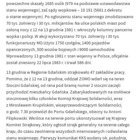
powszechne skazały 1685 osób (979 na podstawie ustawodawstwa
stanu wojennego), zaś sądy wojskowe – 10 191 (5681 z dekretu
o stanie wojennym). Po ogłoszeniu stanu wojennego zmobilizowano
70 tys. żołnierzy i 30 tys. milicjantów. Na ulice polskich miast pod
osłoną nocy z 12 na 13 grudnia 1981 r. wkroczyły kolumny pancerne
wojska i policji. W akcji wykorzystano 70 tys. żołnierzy i 30 tys.
funkcjonariuszy MO.Użyto 1750 czołgów, 1400 pojazdów
opancerzonych, 500 wozów bojowych i 9000 samochodów.
Wprowadzony 13 grudnia 1981 r. stan wojenny w Polsce, oficjalnie
został zniesiony 22 lipca 1983 r. i trwał 586 dni.
13 grudnia w Regionie Gdańskim strajkowało 47 zakładów pracy.
Pomimo, że z 12 na 13 grudnia, oddział ZOMO wdarł się na teren
Stoczni Gdańskiej, od rana pod bramę numer 2 stoczni zaczęli
przychodzić mieszkańcy Gdańska. Zabarykadowanych na stołówce
stoczniowej kilku członków Komisji Krajowej Solidarności, wraz
z Mirosławem Krupińskim, wiceprzewodniczącym Solidarności,
o godz. 7.30 przewiózł do Portu Gdańskiego, obecny tu Antoni
Filipkowski. Wkrótce na terenie portu ukonstytuował się Krajowy
Komitet Strajkowy, który ogłosił strajk generalny na terenie całego
kraju, do czasu zwolnienia wszystkich internowanych i odwołania
stanu wojennego. Pierwszy komunikat KKS wydany ok. południa,