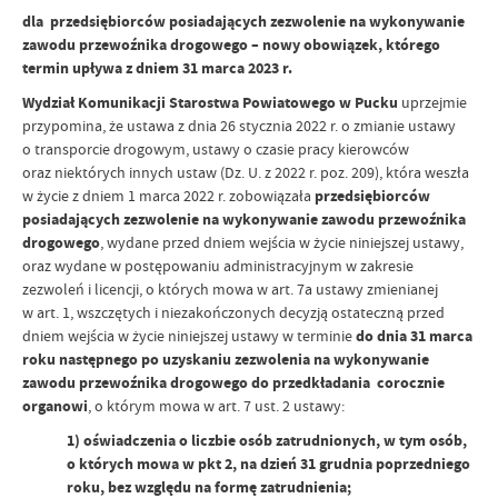
dla przedsiębiorców posiadających zezwolenie na wykonywanie
zawodu przewoźnika drogowego – nowy obowiązek, którego
termin upływa z dniem 31 marca 2023 r.
Wydział Komunikacji Starostwa Powiatowego w Pucku
uprzejmie
przypomina, że ustawa z dnia 26 stycznia 2022 r. o zmianie ustawy
o transporcie drogowym, ustawy o czasie pracy kierowców
oraz niektórych innych ustaw (Dz. U. z 2022 r. poz. 209), która weszła
w życie z dniem 1 marca 2022 r. zobowiązała
przedsiębiorców
posiadających zezwolenie na wykonywanie zawodu przewoźnika
drogowego
, wydane przed dniem wejścia w życie niniejszej ustawy,
oraz wydane w postępowaniu administracyjnym w zakresie
zezwoleń i licencji, o których mowa w art. 7a ustawy zmienianej
w art. 1, wszczętych i niezakończonych decyzją ostateczną przed
dniem wejścia w życie niniejszej ustawy w terminie
do dnia 31 marca
roku następnego po uzyskaniu zezwolenia na wykonywanie
zawodu przewoźnika drogowego do przedkładania corocznie
organowi
, o którym mowa w art. 7 ust. 2 ustawy:
1) oświadczenia o liczbie osób zatrudnionych, w tym osób,
o których mowa w pkt 2, na dzień 31 grudnia poprzedniego
roku, bez względu na formę zatrudnienia;