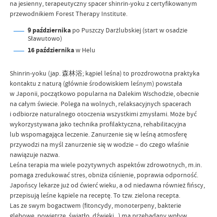
na jesienny, terapeutyczny spacer shinrin-yoku z certyfikowanym
przewodnikiem Forest Therapy Institute.
9 października
po Puszczy Darżlubskiej (start w osadzie
Sławutowo)
16 października
w Helu
Shinrin-yoku (jap. 森林浴; kąpiel leśna) to prozdrowotna praktyka
kontaktu z naturą (głównie środowiskiem leśnym) powstała
w Japonii, początkowo popularna na Dalekim Wschodzie, obecnie
na całym świecie. Polega na wolnych, relaksacyjnych spacerach
i odbiorze naturalnego otoczenia wszystkimi zmysłami. Może być
wykorzystywana jako technika profilaktyczna, rehabilitacyjna
lub wspomagająca leczenie. Zanurzenie się w leśną atmosferę
przywodzi na myśl zanurzenie się w wodzie – do czego właśnie
nawiązuje nazwa.
Leśna terapia ma wiele pozytywnych aspektów zdrowotnych, m.in.
pomaga zredukować stres, obniża ciśnienie, poprawia odporność.
Japońscy lekarze już od ćwierć wieku, a od niedawna również fińscy,
przepisują leśne kąpiele na receptę. To tzw. zielona recepta.
Las ze swym bogactwem (fitoncydy, monoterpeny, bakterie
glebowe, powietrze, światło, dźwięki...) ma przebadany wpływ