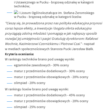
i Ustawicznego w Pucku
- brązową odznakę w kategorii
techników;
I
Liceum Ogólnokształcące im. Stefana Żeromskiego
w Pucku
- brązową odznakę w kategorii liceów.
"Cieszę się, że prowadzona przez nas polityka edukacyjna przynosi
coraz lepsze efekty, a inwestycje i bogata oferta edukacyjna
przyciągają zdolną młodzież i pomagają w jak najlepszy sposób
rozwijać jej umiejętności i pasje! Gratuluję dyrektorom: Rafałowi
Wochnie, Kazimierzowi Czernickiemu i Piotrowi Czai."
- napisał
w mediach społecznościowych Starosta Pucki Jarosław Białk.
Kryteria oceniania:
W rankingu techników brano pod uwagę wyniki:
egzaminów zawodowych - 30% oceny
matur z przedmiotów dodatkowych - 30% oceny
matur z przedmiotów obowiązkowych - 20% oceny
olimpiad - 20% oceny
W rankingu liceów brano pod uwagę wyniki:
matur z przedmiotów dodatkowych - 45% oceny
matur z przedmiotów obowiązkowych - 20% oceny
olimpiad - 25% oceny