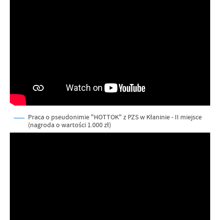
Praca o pseudonimie "HOTTOK" z PZS w Kłaninie - II miejsce
(nagroda o wartości 1.000 zł)