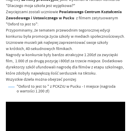
"Dlaczego moja szkoła jest wyjątkowa?"
Zwycięzcami zostali uczniowie
Powiatowego Centrum Kształcenia
Zawodowego i Ustawicznego w Pucku
z filmem zatytuowanym
"Oxford to jest to":
Przypominamy, że tematem przewodnim tegorocznej edycji
konkursu była promocja życia szkoły w mediach społecznościowych.
Uczniowie musieli jak najlepiej zaprezentować swoje szkoły
w krótkich, 40-sekudnowych filmikach.
Nagrody w konkursie były bardzo atrakcyjne 1.200zł za zwycięski
film, 1.000 zł za drugą pozycję i 800zł za trzecie miejsce. Dodatkowo
dyrektorzy szkół ufundowali nagrodę dla filmów z etapu szkolnego,
które zdobyły największą ilość serduszek na tiktoku.
Wszystkie dzieła można obejrzeć poniżej:
"Oxford to jest to " z PCKZiU w Pucku - I miejsce (nagroda
o wartości 1.200 zł)