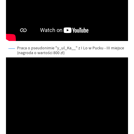
Praca o pseudonimie "y_ul_Ka__" z I Lo w Pucku - III miejsce
(nagroda o wartości 800 zł)