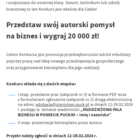
i uczęszczasz do ostatniej klasy liceum, technikum lub szkoły
branżowej to ten Konkurs jest właśnie dla Ciebie!
Przedstaw swój autorski pomysł
na biznes i wygraj 20 000 zł!
Celem Konkursu jest promocja przedsiębiorczości wśród młodzieży
poprzez pracę nad ideą nowego przedsięwzięcia gospodarczego
oraz przygotowanie biznesplanu dla jego realizacji
Konkurs składa się z dwóch etapów:
I etap- przesłanie prac (załącznik nr 3) w formacie PDF wraz
z formularzem zgłoszenia (załącznik nr 2) drogą elektroniczną
na adres:
edukacja@starostwo.puck.pl
w dniach 12-29.02.2024
r. podając w temacie wiadomości
„MŁODZIEŻOWA FALA
BIZNESU W POWIECIE PUCKIM – imię i nazwisko”
.
II etap- prezentacja biznesplanu przez autora.
Projekt należy zgłosić w dniach 12-29.02.2024 r.