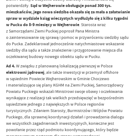
potwierdziły.
Sąd w Wejherowie obsługuje ponad 300 tys.
mieszkańców, jego nowa siedziba okazała się za mała a załatwianie
spraw w wydziale ksiąg wieczystych wydłużyło się z kilku tygodni
w Pucku do 8-9 miesięcy w Wejherowie
. Starosta wraz
z Samorządami Ziemi Puckiej poprosił Pana Ministra
o zainteresowanie się sprawą i pomoc w przywróceniu siedziby sądu
do Pucka. Zadeklarował jednocześnie natychmiastowe wskazanie
siedziby dla sądu a także znalezienie i przygotowanie miejsca dla
oczekiwanej budowy nowego obiektu sądu w Pucku.
Ad 4.
W związku z planowaną lokalizacją pierwszej w Polsce
elektrowni jądrowej
, ale także inwestycji w przemysł offshore
w sąsiednim Powiecie Wejherowskim w Gminie Choczewo
i materializujące się plany KGHM na Ziemi Puckiej, Samorządowcy
Powiatu Puckiego wskazali Ministrowi swoje obawy i oczekiwania
wynikające z realizacji tak wielkich przedsięwzięć w bezpośrednim
sąsiedztwie jednego z największych w Polsce regionów
turystycznych. Zdaniem Starosty, Burmistrzów i Wójtów Powiatu
Puckiego, dla sprawnej koordynacji działań i prowadzenia dialogu
we wszystkich zagadnieniach inwestycyjnych, konieczne jest
powołanie przez rząd podmiotu koordynującego, który będzie
merytorycznym parterem dla strony samorządowej.