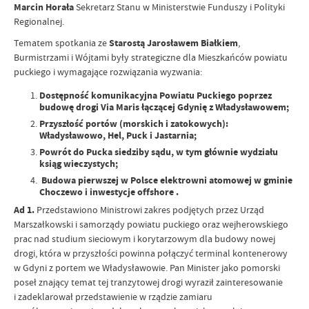
Marcin Horała
Sekretarz Stanu w Ministerstwie Funduszy i Polityki
Regionalnej.
Tematem spotkania ze
Starostą Jarosławem Białkiem
,
Burmistrzami i Wójtami były strategiczne dla Mieszkańców powiatu
puckiego i wymagające rozwiązania wyzwania:
Dostępność komunikacyjna Powiatu Puckiego poprzez
budowę drogi Via Maris łączącej Gdynię z Władysławowem;
Przyszłość portów (morskich i zatokowych):
Władysławowo, Hel, Puck i Jastarnia;
Powrót do Pucka siedziby sądu, w tym głównie wydziału
ksiąg wieczystych;
Budowa pierwszej w Polsce elektrowni atomowej w gminie
Choczewo i inwestycje offshore .
Ad 1.
Przedstawiono Ministrowi zakres podjętych przez Urząd
Marszałkowski i samorządy powiatu puckiego oraz wejherowskiego
prac nad studium sieciowym i korytarzowym dla budowy nowej
drogi, która w przyszłości powinna połączyć terminal kontenerowy
w Gdyni z portem we Władysławowie. Pan Minister jako pomorski
poseł znający temat tej tranzytowej drogi wyraził zainteresowanie
i zadeklarował przedstawienie w rządzie zamiaru