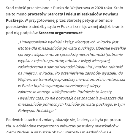
Stąd całość przeniesiono z Pucka do Wejherowa w 2020 roku. Stało
się to mimo
protestów Starosty i wielu mieszkańców Powiatu
Puckiego
. W przygotowanej przez Starostę petycji w temacie
pozostawienia siedziby sądu w Pucku i zainicjowanej akcji zbierania
pod nią podpisów
Starosta argumentował
:
„Umiejscowienie wydziału ksiąg wieczystych w Pucku jest
istotne dla mieszkańców powiatu puckiego. Obecnie wszelkie
sprawy związane np. ze sprzedażą nieruchomości (pobranie
wypisu z rejestru gruntów, odpisu z księgi wieczystej,
zaświadczenia o samodzielności lokalu itd.) można załatwić
na miejscu, w Pucku. Po przeniesieniu zasobów wydziału do
Wejherowa transakcja sprzedaży nieruchomości u notariusza
w Pucku będzie wymagała wcześniejszej wizyty
zainteresowanego w Wejherowie. Podniesie to koszty
i wydłuży czas, co nie pozostaje bez znaczenia zwłaszcza dla
mieszkańców północnych krańców powiatu puckiego, w tym
Półwyspu Helskiego.”
Po dwóch latach od zmiany okazuje się, że decyzja była po prostu
zła. Niedokładnie rozpatrzono wówczas postulaty mieszkańców
Ziemi Puckiej, a wszystkie obawy Starosty i mieszkańców się