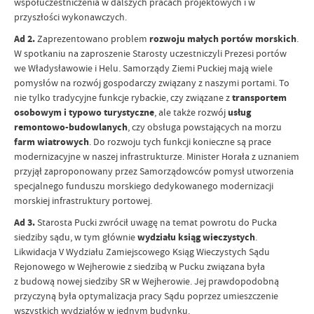
współuczestniczenia w dalszych pracach projektowych i w
przyszłości wykonawczych.
Ad 2.
Zaprezentowano problem
rozwoju małych portów morskich
.
W spotkaniu na zaproszenie Starosty uczestniczyli Prezesi portów
we Władysławowie i Helu. Samorządy Ziemi Puckiej mają wiele
pomysłów na rozwój gospodarczy związany z naszymi portami. To
nie tylko tradycyjne funkcje rybackie, czy związane z
transportem
osobowym i typowo turystyczne
, ale także rozwój
usług
remontowo-budowlanych
, czy obsługa powstających na morzu
farm wiatrowych
. Do rozwoju tych funkcji konieczne są prace
modernizacyjne w naszej infrastrukturze. Minister Horała z uznaniem
przyjął zaproponowany przez Samorządowców pomysł utworzenia
specjalnego funduszu morskiego dedykowanego modernizacji
morskiej infrastruktury portowej.
Ad 3.
Starosta Pucki zwrócił uwagę na temat powrotu do Pucka
siedziby sądu, w tym głównie
wydziału ksiąg wieczystych
.
Likwidacja V Wydziału Zamiejscowego Ksiąg Wieczystych Sądu
Rejonowego w Wejherowie z siedzibą w Pucku związana była
z budową nowej siedziby SR w Wejherowie. Jej prawdopodobną
przyczyną była optymalizacja pracy Sądu poprzez umieszczenie
wszystkich wydziałów w jednym budynku.