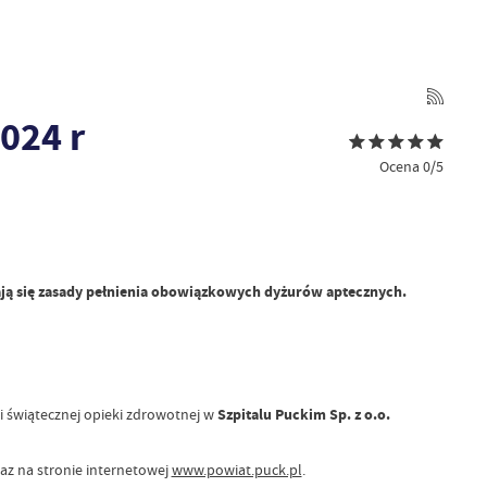
024 r
Ocena 0/5
O
niają się zasady pełnienia obowiązkowych dyżurów aptecznych.
 świątecznej opieki zdrowotnej w
Szpitalu Puckim Sp. z o.o.
az na stronie internetowej
www.powiat.puck.pl
.