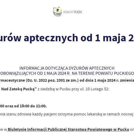
urów aptecznych od 1 maja 2
INFORMACJA DOTYCZĄCA DYŻURÓW APTECZNYCH
OBOWIĄZUJĄCYCH OD 1 MAJA 2024 R. NA TERENIE POWIATU PUCKIEG
armaceutyczne (Dz. U. 2022 poz. 2301 ze zm.) od dnia 1 maja 2024 r. zmie
 Nad Zatoką Pucką”
z siedzibą w Pucku przy ul. 10 Lutego 52:
00 oraz od 19:00 do 21:00.
a stanu zdrowia każdy pacjent otrzyma pomoc lekarską w ramach nocnej i
ne w
Biuletynie Informacji Publicznej Starostwa Powiatowego w Pucku
or