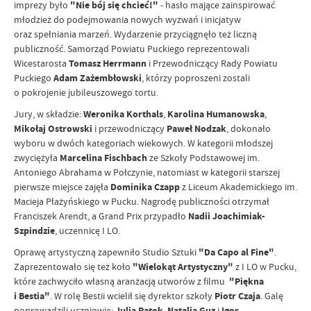
imprezy było
"Nie bój się chcieć!"
- hasło mające zainspirować
młodzież do podejmowania nowych wyzwań i inicjatyw
oraz spełniania marzeń. Wydarzenie przyciągnęło też liczną
publiczność. Samorząd Powiatu Puckiego reprezentowali
Wicestarosta
Tomasz Herrmann
i Przewodniczący Rady Powiatu
Puckiego
Adam Zażembłowski
, którzy poproszeni zostali
o pokrojenie jubileuszowego tortu.
Jury, w składzie:
Weronika Korthals
,
Karolina Humanowska
,
Mikołaj Ostrowski
i przewodniczący
Paweł Nodzak
, dokonało
wyboru w dwóch kategoriach wiekowych. W kategorii młodszej
zwyciężyła
Marcelina Fischbach
ze Szkoły Podstawowej im.
Antoniego Abrahama w Połczynie, natomiast w kategorii starszej
pierwsze miejsce zajęła
Dominika Czapp
z Liceum Akademickiego im.
Macieja Płażyńskiego w Pucku. Nagrodę publiczności otrzymał
Franciszek Arendt, a Grand Prix przypadło
Nadii Joachimiak-
Szpindzie
, uczennicę I LO.
Oprawę artystyczną zapewniło Studio Sztuki
"Da Capo al Fine"
.
Zaprezentowało się też koło
"Wielokąt Artystyczny"
z I LO w Pucku,
które zachwyciło własną aranżacją utworów z filmu
"Piękna
i Bestia"
. W rolę Bestii wcielił się dyrektor szkoły
Piotr Czaja
. Galę
poprowadzili uczniowie:
Julia Patok
,
Natalia Guz
i
Igor