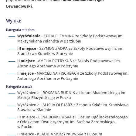
Lewandowski
.
Wyniki:
Kategoria młodsza
Wyróżnienie
- ZOFIA FLEMMING ze Szkoły Podstawowej im.
Maksymiliana Wilandta w Darzlubiu
III miejsce
- SZYMON ZADKA ze Szkoły Podstawowej im. im.
Stanisława Konefki w Starzynie
II miejsce
- AMELIA POTRYKUS ze Szkoły Podstawowej im.
Antoniego Abrahama w Połczynie
I miejsce
- MARCELINA FISCHBACH ze Szkoły Podstawowej im.
Antoniego Abrahama w Połczynie
Kategoria starsza
Wyróżnienie - ROKSANA BUDNIK z Liceum Akademickiego im.
Macieja Płażyńskiego w Pucku
Wyróżnienie - ALICJA OLEJARZ z Zespołu Szkół im. Stanisława
Staszica w Kłaninie
III miejsce - LENA BORKOWSKA z I Liceum Ogólnokształcącego
z Oddziałami Dwujęzycznymi im. Stefana Żeromskiego
w Pucku
II miejsce - KLAUDIA SKRZYPKOWSKA z I Liceum