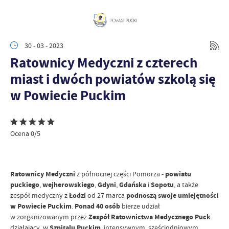
30 - 03 - 2023
Ratownicy Medyczni z czterech
miast i dwóch powiatów szkolą się
w Powiecie Puckim
Ocena 0/5
Ratownicy Medyczni
z północnej części Pomorza -
powiatu
puckiego
,
wejherowskiego
,
Gdyni
,
Gdańska
i
Sopotu
, a także
zespół medyczny z
Łodzi
od 27 marca
podnoszą swoje umiejętności
w Powiecie Puckim
.
Ponad 40 osób
bierze udział
w zorganizowanym przez
Zespół Ratownictwa Medycznego Puck
działający w
Szpitalu Puckim
, intensywnym, sześciodniowym