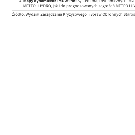
Mapy dynamiczne IMGW-PIB:
System map dynamicznych IMGW-
METEO i HYDRO, jak i do prognozowanych zagrożeń METEO i H
źródło: Wydział Zarządzania Kryzysowego i Spraw Obronnych Star