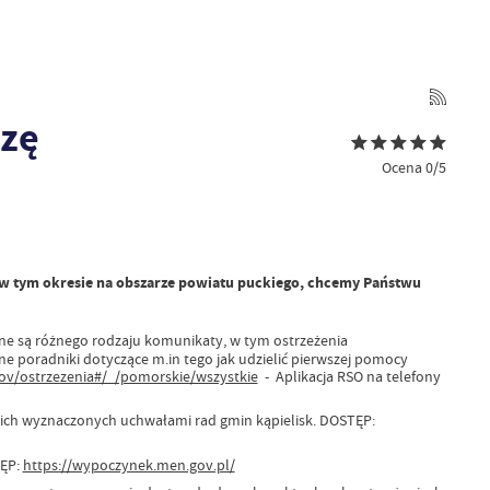
azę
Ocena 0/5
h w tym okresie na obszarze powiatu puckiego, chcemy Państwu
ne są różnego rodzaju komunikaty, w tym ostrzeżenia
e poradniki dotyczące m.in tego jak udzielić pierwszej pomocy
ov/ostrzezenia#/_/pomorskie/wszystkie
- Aplikacja RSO na telefony
tkich wyznaczonych uchwałami rad gmin kąpielisk. DOSTĘP:
TĘP:
https://wypoczynek.men.gov.pl/