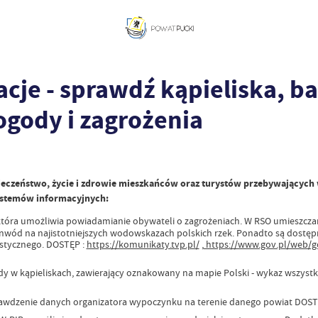
cje - sprawdź kąpieliska, b
gody i zagrożenia
zpieczeństwo, życie i zdrowie mieszkańców oraz turystów przebywającyc
systemów informacyjnych:
 która umożliwia powiadamianie obywateli o zagrożeniach. W RSO umieszcza
nwód na najistotniejszych wodowskazach polskich rzek. Ponadto są dostępn
ystycznego. DOSTĘP :
https://komunikaty.tvp.pl/
,
https://www.gov.pl/web/g
ody w kąpieliskach, zawierający oznakowany na mapie Polski - wykaz wszys
rawdzenie danych organizatora wypoczynku na terenie danego powiat DOS