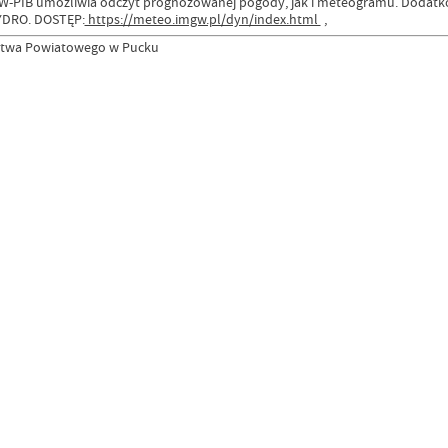
PIB umożliwia odczyt prognozowanej pogody, jak i meteogramu. Dodatko
YDRO. DOSTĘP:
https://meteo.imgw.pl/dyn/index.html
,
ostwa Powiatowego w Pucku