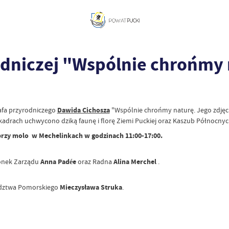
odniczej "Wspólnie chrońmy
afa przyrodniczego
Dawida Cichosza
"Wspólnie chrońmy naturę. Jego zdjęci
 kadrach uchwycono dziką faunę i florę Ziemi Puckiej oraz Kaszub Północnyc
przy molo w Mechelinkach w godzinach 11:00-17:00.
onek Zarządu
Anna Padée
oraz Radna
Alina Merchel
.
ództwa Pomorskiego
Mieczysława Struka
.