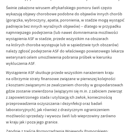
Świnie zakażone wirusem afrykańskiego pomoru świń często
wykazują objawy chorobowe podobne do objawów innych chorób
(gorączka, wybroczyny, apatia, poronienia, w stadzie mogą wystąpić
padnięcia bez innych wyraźnych objawów) – dlatego w przypadku
najmniejszego podejrzenia (lub nawet domniemania możliwości
wystąpienia ASF w stadzie, przede wszystkim na obszarach
na których choroba występuje lub w sąsiedztwie tych obszarów)
należy zgłosić podejrzenie ASF do właściwego powiatowego lekarza
weterynarii celem umożliwienia pobrania próbek w kierunku
wykluczenia ASF.
Wystąpienie ASF skutkuje przede wszystkim narażeniem kraju
na olbrzymie straty finansowe związane w pierwszej kolejności
z kosztami związanymi ze zwalczaniem choroby w gospodarstwach
gdzie zostanie stwierdzona (wiążącymi się m.in. z zabiciem zwierząt
z zapowietrzonego stada i utylizacją ich zwłok, koniecznością
przeprowadzenia oczyszczania i dezynfekcji oraz badań
laboratoryjnych), jak również z drastycznym ograniczeniem
możliwości sprzedaży i wywozu świń lub wieprzowiny zarówno
w kraju jak i poza jego granice.
Zgodnie z treścią Rozporządzenia Wojewody Pomorskiego: