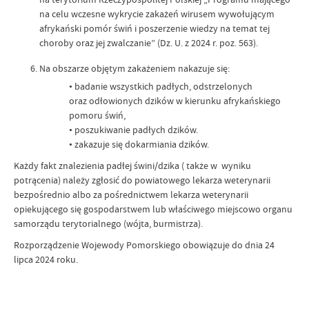
na celu wczesne wykrycie zakażeń wirusem wywołującym
afrykański pomór świń i poszerzenie wiedzy na temat tej
choroby oraz jej zwalczanie” (Dz. U. z 2024 r. poz. 563).
Na obszarze objętym zakażeniem nakazuje się:
• badanie wszystkich padłych, odstrzelonych
oraz odłowionych dzików w kierunku afrykańskiego
pomoru świń,
• poszukiwanie padłych dzików.
• zakazuje się dokarmiania dzików.
Każdy fakt znalezienia padłej świni/dzika ( także w wyniku
potrącenia) należy zgłosić do powiatowego lekarza weterynarii
bezpośrednio albo za pośrednictwem lekarza weterynarii
opiekującego się gospodarstwem lub właściwego miejscowo organu
samorządu terytorialnego (wójta, burmistrza).
Rozporządzenie Wojewody Pomorskiego obowiązuje do dnia 24
lipca 2024 roku.