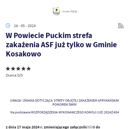
24 - 05 - 2024
W Powiecie Puckim strefa
zakażenia ASF już tylko w Gminie
Kosakowo
Ocena 0/5
UWAGA ! ZMIANA DOTYCZĄCA STREFY OBJĘTEJ ZAKAŻENIEM AFRYKAŃSKIM
POMOREM ŚWIŃ!
Na podstawie ROZPORZĄDZENIA WYKONAWCZEGO KOMISJI (UE) 2024/1454
z dnia 17 maja 2024 r. zmieniającego załączniki I i II do