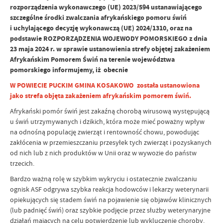
rozporządzenia wykonawczego (UE) 2023/594 ustanawiającego
szczególne środki zwalczania afrykańskiego pomoru świń
i uchylającego decyzję wykonawczą (UE) 2024/1310, oraz na
podstawie ROZPORZĄDZENIA WOJEWODY POMORSKIEGO z dnia
23 maja 2024 r. w sprawie ustanowienia strefy objętej zakażeniem
Afrykańskim Pomorem Świń na terenie województwa
pomorskiego informujemy, iż obecnie
W POWIECIE PUCKIM GMINA KOSAKOWO została ustanowiona
jako strefa objęta zakażeniem afrykańskim pomorem świń.
Afrykański pomór świń jest zakaźną chorobą wirusową występującą
u świń utrzymywanych i dzikich, która może mieć poważny wpływ
na odnośną populację zwierząt i rentowność chowu, powodując
zakłócenia w przemieszczaniu przesyłek tych zwierząt i pozyskanych
od nich lub z nich produktów w Unii oraz w wywozie do państw
trzecich.
Bardzo ważną rolę w szybkim wykryciu i ostatecznie zwalczaniu
ognisk ASF odgrywa szybka reakcja hodowców i lekarzy weterynarii
opiekujących się stadem świń na pojawienie się objawów klinicznych
(lub padnięć świń) oraz szybkie podjęcie przez służby weterynaryjne
działań mających na celu potwierdzenie lub wykluczenie choroby.