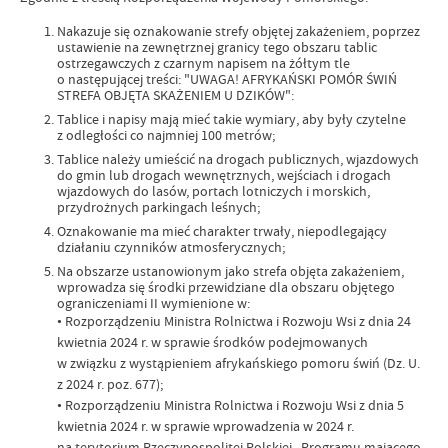
Nakazuje się oznakowanie strefy objętej zakażeniem, poprzez
ustawienie na zewnętrznej granicy tego obszaru tablic
ostrzegawczych z czarnym napisem na żółtym tle
o następującej treści: "UWAGA! AFRYKAŃSKI POMÓR ŚWIŃ
STREFA OBJĘTA SKAŻENIEM U DZIKÓW":
Tablice i napisy mają mieć takie wymiary, aby były czytelne
z odległości co najmniej 100 metrów;
Tablice należy umieścić na drogach publicznych, wjazdowych
do gmin lub drogach wewnętrznych, wejściach i drogach
wjazdowych do lasów, portach lotniczych i morskich,
przydrożnych parkingach leśnych;
Oznakowanie ma mieć charakter trwały, niepodlegający
działaniu czynników atmosferycznych;
Na obszarze ustanowionym jako strefa objęta zakażeniem,
wprowadza się środki przewidziane dla obszaru objętego
ograniczeniami II wymienione w:
• Rozporządzeniu Ministra Rolnictwa i Rozwoju Wsi z dnia 24
kwietnia 2024 r. w sprawie środków podejmowanych
w związku z wystąpieniem afrykańskiego pomoru świń (Dz. U.
z 2024 r. poz. 677);
• Rozporządzeniu Ministra Rolnictwa i Rozwoju Wsi z dnia 5
kwietnia 2024 r. w sprawie wprowadzenia w 2024 r.
na terytorium Rzeczypospolitej Polskiej „Programu mającego