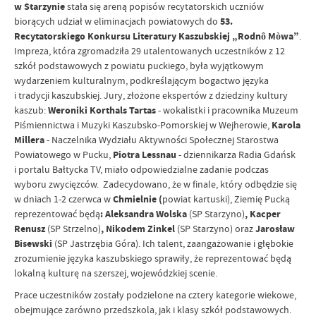
w Starzynie
stała się areną popisów recytatorskich uczniów
biorących udział w eliminacjach powiatowych do
53.
Recytatorskiego Konkursu Literatury Kaszubskiej „Rodnô Mòwa”
.
Impreza, która zgromadziła 29 utalentowanych uczestników z 12
szkół podstawowych z powiatu puckiego, była wyjątkowym
wydarzeniem kulturalnym, podkreślającym bogactwo języka
i tradycji kaszubskiej. Jury, złożone ekspertów z dziedziny kultury
kaszub:
Weroniki Korthals Tartas
- wokalistki i pracownika Muzeum
Piśmiennictwa i Muzyki Kaszubsko-Pomorskiej w Wejherowie,
Karola
Millera
- Naczelnika Wydziału Aktywności Społecznej Starostwa
Powiatowego w Pucku,
Piotra Lessnau
- dziennikarza Radia Gdańsk
i portalu Bałtycka TV, miało odpowiedzialne zadanie podczas
wyboru zwycięzców. Zadecydowano, że w finale, który odbędzie się
w dniach 1-2 czerwca w
Chmielnie (
powiat kartuski), Ziemię Pucką
reprezentować będą
: Aleksandra Wolska
(SP Starzyno)
, Kacper
Renusz
(SP Strzelno)
, Nikodem Zinkel
(SP Starzyno) oraz
Jarosław
Bisewski
(SP Jastrzębia Góra). Ich talent, zaangażowanie i głębokie
zrozumienie języka kaszubskiego sprawiły, że reprezentować będą
lokalną kulturę na szerszej, wojewódzkiej scenie.
Prace uczestników zostały podzielone na cztery kategorie wiekowe,
obejmujące zarówno przedszkola, jak i klasy szkół podstawowych.