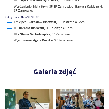
III miejsce:
Marlena Dybowska
, SP Chłapowo
Wyróżnienie:
Maja Styn
, SP SP Żarnowiec i Bartosz Kwidziński,
SP Żarnowiec
Kategoria IV. Klasy VII-VIII SP:
I miejsce–
Jarosław Bisewski
, SP Jastrzębia Góra
II –
Bartosz Bisewski
, SP Jastrzębia Góra
III –
Sława Bartodziejska
, SP Żarnowiec
Wyróżnienie:
Agata Boszke
, SP Swarzewo
Galeria zdjęć