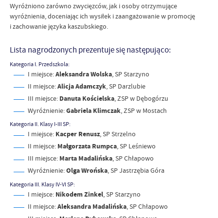
Wyróżniono zarówno zwycięzców, jak i osoby otrzymujące
wyróżnienia, doceniając ich wysiłek i zaangażowanie w promocję
i zachowanie języka kaszubskiego.
Lista nagrodzonych prezentuje się następująco:
Kategoria I. Przedszkola:
I miejsce:
Aleksandra Wolska
, SP Starzyno
II miejsce:
Alicja Adamczyk
, SP Darzlubie
III miejsce:
Danuta Kościelska
, ZSP w Dębogórzu
Wyróżnienie:
Gabriela Klimczak
, ZSP w Mostach
Kategoria II. Klasy I-III SP:
I miejsce:
Kacper Renusz
, SP Strzelno
II miejsce:
Małgorzata Rumpca
, SP Leśniewo
III miejsce:
Marta Madalińska
, SP Chłapowo
Wyróżnienie:
Olga Wrońska
, SP Jastrzębia Góra
Kategoria III. Klasy IV-VI SP:
I miejsce:
Nikodem Zinkel
, SP Starzyno
II miejsce:
Aleksandra Madalińska
, SP Chłapowo