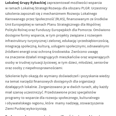
Lokalnej Grupy Rybackiej
zaprezentował możliwości wsparcia
w ramach Lokalnej Strategii Rozwoju dla obszaru PLGR. Uczestnicy
szkolenia zapoznali się z mechanizmem Rozwoju Lokalnego
Kierowanego przez Społeczność (RLKS), finansowanym ze środków
Unii Europejskiej w ramach Planu Strategicznego dla Wspólnej
Polityki Rolnej oraz Funduszy Europejskich dla Pomorza. Omówiono
dostępne formy wsparcia, w tym projekty związane z rozwojem
infrastruktury turystycznej i zielonej, edukacją i przedsiębiorczością,
integracją społeczną, kulturą, usługami społecznymi, odnawialnymi
źródłami energii oraz ochroną środowiska. Zwrócono uwagę
na znaczenie działań integrujących mieszkańców oraz wspierających
osoby w trudnej sytuacji życiowej, w tym dzieci, młodzież, seniorów
oraz osoby z niepełnosprawnościami.
Szkolenie było okazją do wymiany doświadczeń i pozyskania wiedzy
na temat narzędzi finansowych dostępnych dla organizacji
działających lokalnie. Zorganizowano je w dwóch turach, aby każdy
miał szansę uczestniczyć. Przedstawione przez specjalistów
programy to wsparcie dla rozwoju społecznego, kulturalnego
i obywatelskiego regionu, które mamy nadzieję, stowarzyszenia
Ziemi Puckiej wykorzystają.