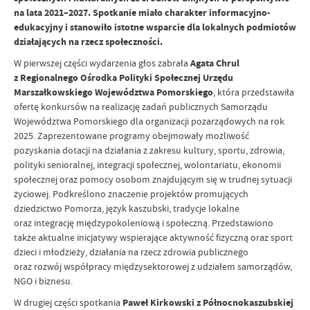
na lata 2021–2027. Spotkanie miało charakter informacyjno-
edukacyjny i stanowiło istotne wsparcie dla lokalnych podmiotów
działających na rzecz społeczności.
W pierwszej części wydarzenia głos zabrała
Agata Chrul
z Regionalnego Ośrodka Polityki Społecznej Urzędu
Marszałkowskiego Województwa Pomorskiego
, która przedstawiła
ofertę konkursów na realizację zadań publicznych Samorządu
Województwa Pomorskiego dla organizacji pozarządowych na rok
2025. Zaprezentowane programy obejmowały możliwość
pozyskania dotacji na działania z zakresu kultury, sportu, zdrowia,
polityki senioralnej, integracji społecznej, wolontariatu, ekonomii
społecznej oraz pomocy osobom znajdującym się w trudnej sytuacji
życiowej. Podkreślono znaczenie projektów promujących
dziedzictwo Pomorza, język kaszubski, tradycje lokalne
oraz integrację międzypokoleniową i społeczną. Przedstawiono
także aktualne inicjatywy wspierające aktywność fizyczną oraz sport
dzieci i młodzieży, działania na rzecz zdrowia publicznego
oraz rozwój współpracy międzysektorowej z udziałem samorządów,
NGO i biznesu.
W drugiej części spotkania
Paweł Kirkowski z Północnokaszubskiej