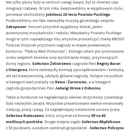
Nie tylko plony były w centrum uwagi święta, był to również czas
integracji i zabawy. W tym roku świętowaliśmy w wyjątkowym stylu,
ponieważ obchodzimy
jubileusz 25-lecia Powiatu Puckiego
.
Podkreśliliśmy ten fakt niezwykłą muzyką góralskiego zespołu
Zakopower
. Koncert przyniósł wyjątkowy klimat, pełen
autentycznej muzykalności i radości. Mieszkańcy Powiatu Puckiego
mogli w rytm największego hitu artystów przetańczyć chwilę #BOSO!
Podczas Dożynek przyznano nagrody w etapie powiatowym
konkursu
"Piękna Wieś Pomorska"
, którego celem jest promowanie
uroku wiejskich terenów oraz wyróżnianie miejsc, przynoszących
dumę regionu.
Sołectwo Żelistrzewo
i zagroda Pani
Reginy Baran
z Odargowa
, które zachwyciły komisję uporządkowaniem i estetyką,
ale też kreatywnością, zdobyły główne nagrody. Kolejne na podium
w kategorii wieś znalazły się
Rewa
i
Żarnowiec
, a w kategorii
zagroda gospodarstwo Pani
Jadwigi Wrese z Osłonina
.
Także w konkursie na najpiękniejszy wieniec dożynkowy rywalizacja
była niezwykle zacięta. Wszystkie prezentowane wieńce emanowały
tradycją, pracą i pasją. Za najpiękniejszy ostatecznie uznano pracę
Sołectwa Radoszewo
, który otrzymał od komisji
59 na 60
możliwych punktów
. Drugie miejsce zajęło
Sołectwo Błądzikowo
z 58 punktami, a podium zamknęli gospodarze -
Sołectwo Połczyno