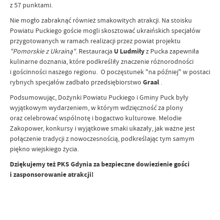
z 57 punktami.
Nie mogło zabraknąć również smakowitych atrakcji. Na stoisku
Powiatu Puckiego goście mogli skosztować ukraińskich specjałów
przygotowanych w ramach realizacji przez powiat projektu
"Pomorskie z Ukrainą"
. Restauracja
U Ludmiły
z Pucka zapewniła
kulinarne doznania, które podkreśliły znaczenie różnorodności
i gościnności naszego regionu. O poczęstunek "na później" w postaci
rybnych specjałów zadbało przedsiębiorstwo
Graal
.
Podsumowując, Dożynki Powiatu Puckiego i Gminy Puck były
wyjątkowym wydarzeniem, w którym wdzięczność za plony
oraz celebrować wspólnotę i bogactwo kulturowe. Melodie
Zakopower, konkursy i wyjątkowe smaki ukazały, jak ważne jest
połączenie tradycji z nowoczesnością, podkreślając tym samym
piękno wiejskiego życia.
Dziękujemy też PKS Gdynia za bezpieczne dowiezienie gości
i zasponsorowanie atrakcji!