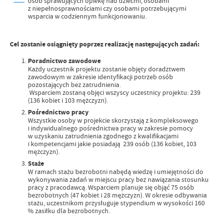
osób sprawujących opiekę nad dziećmi, osobami
z niepełnosprawnościami czy osobami potrzebującymi
wsparcia w codziennym funkcjonowaniu.
Cel zostanie osiągnięty poprzez realizację następujących zadań:
Poradnictwo zawodowe
Każdy uczestnik projektu zostanie objęty doradztwem
zawodowym w zakresie identyfikacji potrzeb osób
pozostających bez zatrudnienia.
Wsparciem zostaną objęci wszyscy uczestnicy projektu: 239
(136 kobiet i 103 mężczyzn).
Pośrednictwo pracy
Wszystkie osoby w projekcie skorzystają z kompleksowego
i indywidualnego pośrednictwa pracy w zakresie pomocy
w uzyskaniu zatrudnienia zgodnego z kwalifikacjami
i kompetencjami jakie posiadają 239 osób (136 kobiet, 103
mężczyzn).
Staże
W ramach stażu bezrobotni nabędą wiedzę i umiejętności do
wykonywania zadań w miejscu pracy bez nawiązania stosunku
pracy z pracodawcą. Wsparciem planuje się objąć 75 osób
bezrobotnych (47 kobiet i 28 mężczyzn). W okresie odbywania
stażu, uczestnikom przysługuje stypendium w wysokości 160
% zasiłku dla bezrobotnych.