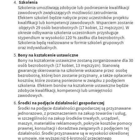
Szkolenia
Szkolenia umożliwiają zdobycie lub podniesienie kwalifikacji
zawodowych zwiększających możliwości zatrudnienia.
Efektem szkoleń będzie nabycie przez uczestników projektu
kwalifikacji lub kompetencji zawodowych. Wsparciem zostanie
objętych 29 osób bezrobotnych (17 kobiet, 12 mężczyzn). W
okresie odbywania szkolenia uczestnikom przysługuje
stypendium w wysokości 120 % zasiłku dla bezrobotnych.
Szkolenia będą realizowane w formie szkoleń grupowych
oraz indywidualnych.
Bony na kształcenie ustawiczne
Bony na kształcenie ustawiczne zostaną zorganizowane dla 30
osób bezrobotnych (17 kobiet, 13 mężczyzn). Stanowią
gwarancję skierowania na szkolenie wskazane przez osobę
bezrobotną, której bon zostanie przyznany, a także opłacenie
kosztów, które zostaną poniesione w związku z podjęciem
szkolenia. Efektem bonów na kształcenie ustawiczne będzie
zdobycie kwalifikacji, kompetencji lub umiejętności
zawodowych.
Środki na podjęcie działalności gospodarczej
Środki na podjęcie działalności gospodarczej są przyznawane
jednorazowo, z przeznaczeniem na zakup towarów i usług,
w szczególności na zakup środków trwałych, urządzeń,
maszyn, materiałów reklamowych, pokrycie kosztów pomocy
prawnej, konsultacji i doradztwa związanych z podjęciem tej
działalności. Środki przyznawane są w wysokości określonej
w umowie, nie wyższej niż 6-krotność przeciętnego