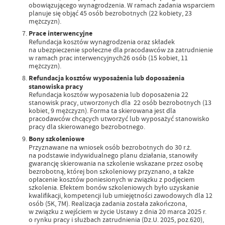
obowiązującego wynagrodzenia. W ramach zadania wsparciem
planuje się objąć 45 osób bezrobotnych (22 kobiety, 23
mężczyzn).
Prace interwencyjne
Refundacja kosztów wynagrodzenia oraz składek
na ubezpieczenie społeczne dla pracodawców za zatrudnienie
w ramach prac interwencyjnych26 osób (15 kobiet, 11
mężczyzn).
Refundacja kosztów wyposażenia lub doposażenia
stanowiska pracy
Refundacja kosztów wyposażenia lub doposażenia 22
stanowisk pracy, utworzonych dla 22 osób bezrobotnych (13
kobiet, 9 mężczyzn). Forma ta skierowana jest dla
pracodawców chcących utworzyć lub wyposażyć stanowisko
pracy dla skierowanego bezrobotnego.
Bony szkoleniowe
Przyznawane na wniosek osób bezrobotnych do 30 r.ż.
na podstawie indywidualnego planu działania, stanowiły
gwarancję skierowania na szkolenie wskazane przez osobę
bezrobotną, której bon szkoleniowy przyznano, a także
opłacenie kosztów poniesionych w związku z podjęciem
szkolenia. Efektem bonów szkoleniowych było uzyskanie
kwalifikacji, kompetencji lub umiejętności zawodowych dla 12
osób (5K, 7M). Realizacja zadania została zakończona,
w związku z wejściem w życie Ustawy z dnia 20 marca 2025 r.
o rynku pracy i służbach zatrudnienia (Dz.U. 2025, poz.620),