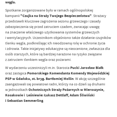
węgla.
Spotkanie zorganizowane było w ramach ogólnopolskiej
kampanii
"Czujka na Straży Twojego Bezpieczeństwa"
. Strażacy
przedstawili kluczowe zagrożenia sezonu grzewczego i zasady
zabezpieczenia się przed zatruciem czadem, zwracając uwagę
na znaczenie właściwego użytkowania systemów grzewczych
i wentylacyjnych. Uczestnikom objaśniono także działanie czujników
tlenku węgla, podkreślając ich nieodzowną rolę w ochronie życia
i zdrowia. Takie inicjatywy edukacyjne są nieocenione, zwłaszcza dla
osób starszych, które są bardziej narażone na ryzyko związane
z zatruciem tlenkiem węgla oraz pożarami.
W wydarzeniu uczestniczyli m.in. Starosta
Pucki Jarosław Białk
oraz zastępca
Pomorskiego Komendanta Komendy Wojewódzkiej
PSP w Gdańsku, st. bryg. Bartłomiej Mollin
. W akcję szczególnie
zaangażowali się powiatowi radni, którzy na co dzień są druhami
w jednostkach
Ochotniczych Straży Pożarnych w Mieroszynie,
Kosakowie i Leśniewie: Łukasz Dettlaff, Adam Śliwiński
i Sebastian Semmerling
.